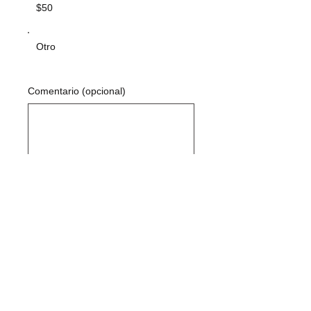
$50
Otro
Comentario (opcional)
0/100
DONATE: $10
Contáctenos:
541-788-9488
Dirección postal de soporte:
PO Box 215