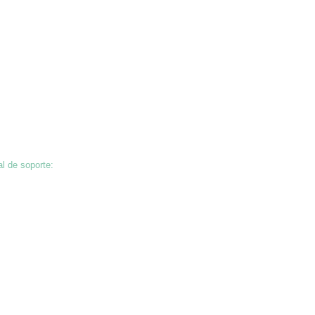
al de soporte:
97360
ines de lucro # 93-1268692