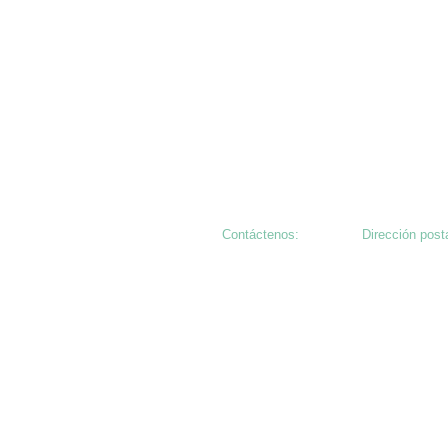
Contáctenos:
Dirección post
541-788-9488
PO Box 215
Mill City, OR 
501 (c) 3 Sin f