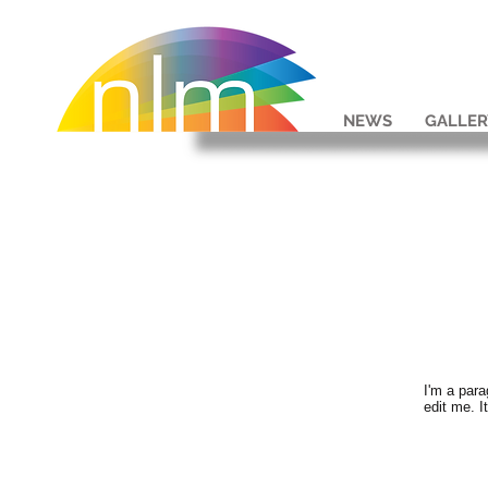
NEWS
GALLER
I'm a para
edit me. I